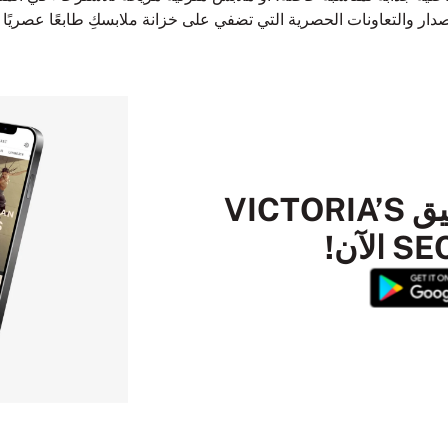
دار والتعاونات الحصرية التي تضفي على خزانة ملابسكِ طابعًا عصريًا وم
قم بتنزيل تطبيق VICTORIA’S
لآن!