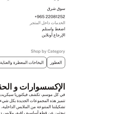
سوق شرق
+965 22081252
الخدمات داخل المتجر
اضغط واستلم
الإرجاع أونلاين
Shop by Category
العطور
البخاخات المعطرة والعناية
الإكسسوارات و الحقائب SHARQ STORE
في كل موسم، تكشف فيكتوريا سيكريت عن
تتميز هذه المجموعات الجديدة بكل شيء ب
تشكيلتنا المتنوعة من الملابس الداخلية،
تبحثين عن قطع أساسية راقية، ملابس داخ