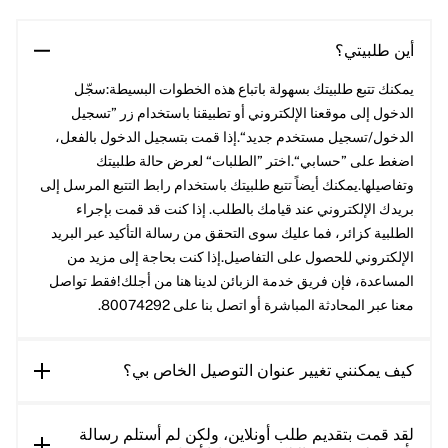
أين طلبيتي؟
يمكنك تتبع طلبيتك بسهولة باتباع هذه الخطوات البسيطة:سجّل
الدخول إلى موقعنا الإلكتروني أو تطبيقنا باستخدام زر ”تسجيل
الدخول/تسجيل مستخدم جديد“.إذا قمت بتسجيل الدخول بالفعل،
اضغط على ”حسابي“.اختر ”الطلبات“ لعرض حالة طلبيتك
وتفاصيلها.يمكنك أيضاً تتبع طلبيتك باستخدام رابط التتبع المرسل إلى
بريدك الإلكتروني عند قيامك بالطلب. إذا كنت قد قمت بإجراء
الطلبية كزائر، فما عليك سوى التحقق من رسالة التأكيد عبر البريد
الإلكتروني للحصول على التفاصيل.إذا كنت بحاجة إلى مزيد من
المساعدة، فإن فريق خدمة الزبائن لدينا هنا من أجلك!فقط تواصل
معنا عبر المحادثة المباشرة أو اتصل بنا على 80074292.
كيف يمكنني تغيير عنوان التوصيل الخاص بي؟
لقد قمت بتقديم طلب أونلاين، ولكن لم أستلم رسالة