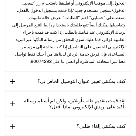
الدخول إلى موقعنا الإلكتروني أو تطبيقنا باستخدام زر ”تسجيل
الدخول/تسجيل مستخدم جديد“.إذا قمت بتسجيل الدخول بالفعل،
اضغط على ”حسابي“.اختر ”الطلبات“ لعرض حالة طلبيتك
وتفاصيلها.يمكنك أيضاً تتبع طلبيتك باستخدام رابط التتبع المرسل إلى
بريدك الإلكتروني عند قيامك بالطلب. إذا كنت قد قمت بإجراء
الطلبية كزائر، فما عليك سوى التحقق من رسالة التأكيد عبر البريد
الإلكتروني للحصول على التفاصيل.إذا كنت بحاجة إلى مزيد من
المساعدة، فإن فريق خدمة الزبائن لدينا هنا من أجلك!فقط تواصل
معنا عبر المحادثة المباشرة أو اتصل بنا على 80074292.
كيف يمكنني تغيير عنوان التوصيل الخاص بي؟
لقد قمت بتقديم طلب أونلاين، ولكن لم أستلم رسالة
تأكيد على بريدي الإلكتروني. ماذا أفعل؟
كيف يمكنني إلغاء طلبي؟