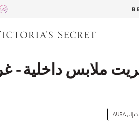
يت ملابس داخلية - غران
إلى AURA