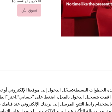
للآخرين (ولنفسك).
تسوق الآن
هذه الخطوات البسيطة:سجّل الدخول إلى موقعنا الإلكتروني أو ت
 قمت بتسجيل الدخول بالفعل، اضغط على ”حسابي“.اختر ”الطل
ك باستخدام رابط التتبع المرسل إلى بريدك الإلكتروني عند قيامك
قق من رسالة التأكيد عبر البريد الإلكتروني للحصول على التفا