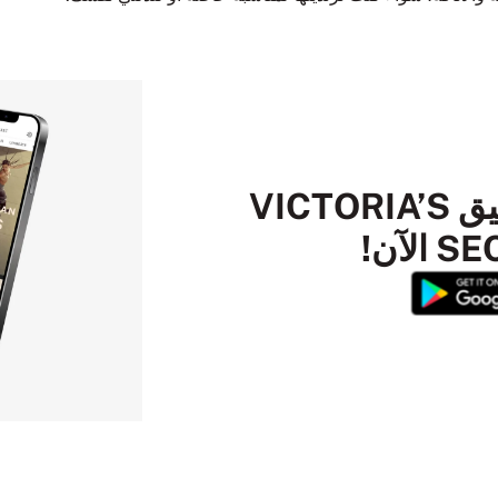
قم بتنزيل تطبيق VICTORIA’S
لآن!