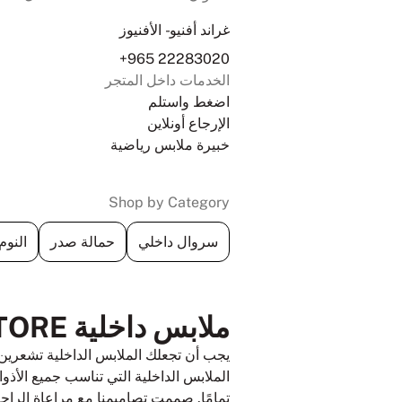
غراند أفنيو - الأفنيوز
+965 22283020
الخدمات داخل المتجر
اضغط واستلم
الإرجاع أونلاين
خبيرة ملابس رياضية
Shop by Category
سروال داخلي
حمالة صدر
النوم
ملابس داخلية AT GRAND AVENUE - THE AVENUES STORE
يجب أن تجعلك الملابس الداخلية تشعرين 
الملابس الداخلية التي تناسب جميع الأذ
تمامًا. صممت تصاميمنا مع مراعاة الراحة